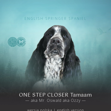
ENGLISH SPRINGER SPANIEL
ONE STEP CLOSER Tamaam
— aka Mr. Oswald aka Ozzy —
wersja polska
english version