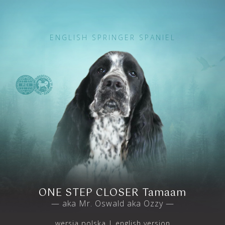
ENGLISH SPRINGER SPANIEL
ONE STEP CLOSER Tamaam
— aka Mr. Oswald aka Ozzy —
wersja polska
english version