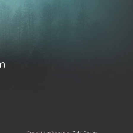
m
Projekt i wykonanie:
Zula Design