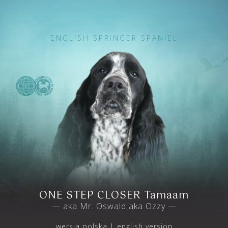
ENGLISH SPRINGER SPANIEL
ONE STEP CLOSER Tamaam
— aka Mr. Oswald aka Ozzy —
wersja polska
english version