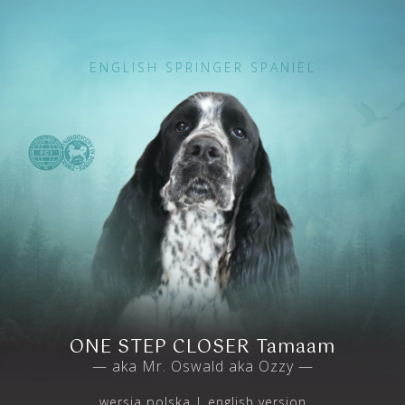
ENGLISH SPRINGER SPANIEL
ONE STEP CLOSER Tamaam
— aka Mr. Oswald aka Ozzy —
wersja polska
english version