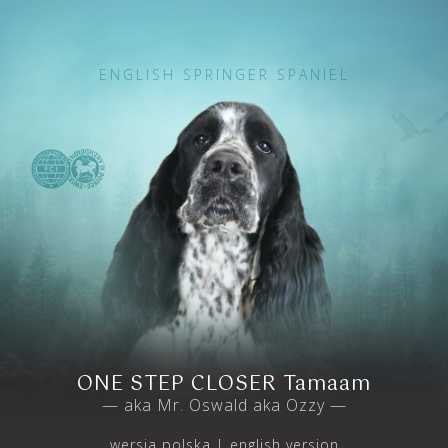
ENGLISH SPRINGER SPANIEL
ONE STEP CLOSER Tamaam
— aka Mr. Oswald aka Ozzy —
wersja polska
english version