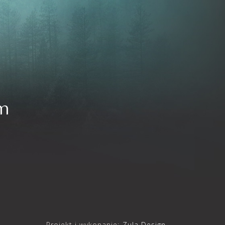
m
Projekt i wykonanie:
Zula Design